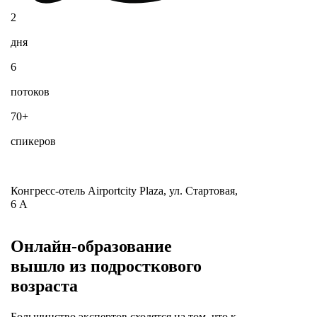
2
дня
6
потоков
70
+
спикеров
Конгресс-отель Airportcity Plaza, ул. Стартовая,
6 А
Онлайн-образование
вышло из подросткового
возраста
Большинство экспертов сходятся на том, что к