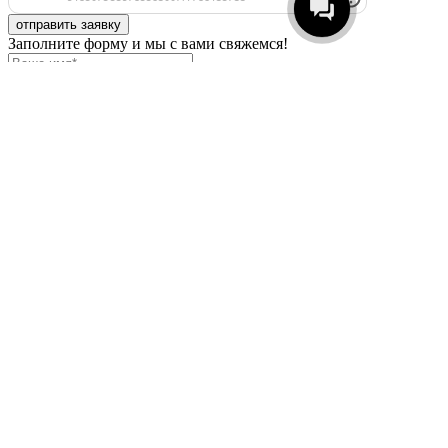
отправить заявку
Заполните форму и мы с вами свяжемся!
Отправить
Даю свое согласие на
обработку персональных
данных
и принимаю условия
политики в
отношении обработки персональных данных
.
Специальное предложение